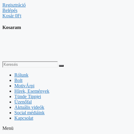
Kilépés
Regisztráció
a
Belépés
tartalomba
Kosár
0Ft
Kosaram
Rólunk
Bolt
MotivÁrpi
Hírek, Események
Tünde Tippjei
Üzenőfal
Aktuális videók
Social médiáink
Kapcsolat
Menü